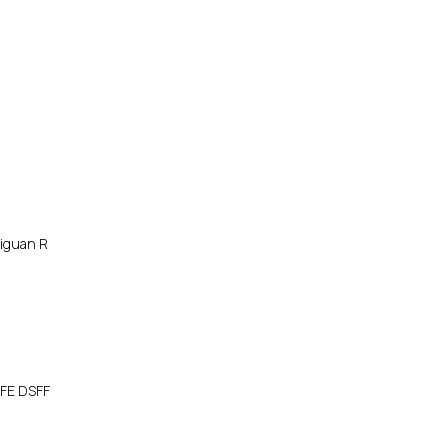
Тiguаn R
SFЕ DSFF