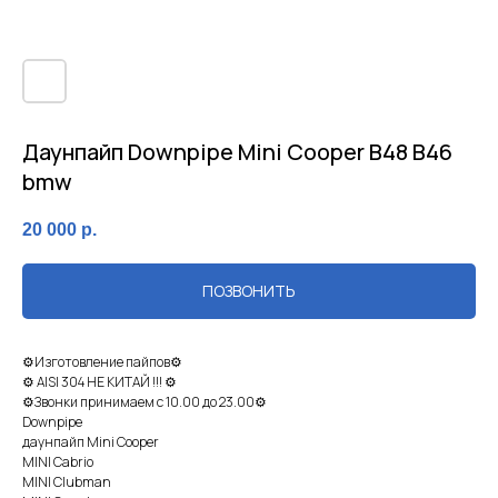
Даунпайп Downpipe Mini Cooper B48 B46
bmw
20 000
р.
ПОЗВОНИТЬ
⚙Изгoтовление пaйпов⚙
⚙ AISI 304 HЕ КИТАЙ !!! ⚙
⚙Звoнки принимaем c 10.00 дo 23.00⚙
Dоwnpiре
даунпaйп Mini Coopеr
МINI Сabriо
MINI Сlubman