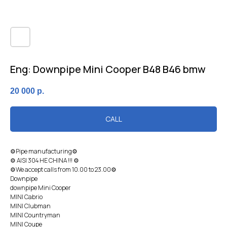
Eng: Downpipe Mini Cooper B48 B46 bmw
20 000
р.
CALL
⚙Pipe manufacturing⚙
⚙ AISI 304 HЕ CHINA !!! ⚙
⚙We accept calls from 10.00 to 23.00⚙
Downpipe
downpipe Mini Cooper
MINI Cabriо
MINI Сlubman
MINI Сountrymаn
MINI Coupe