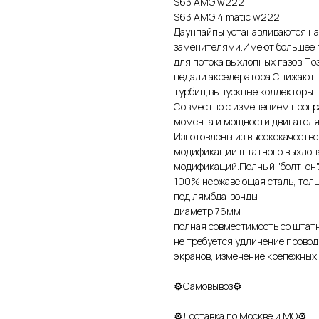
S63 AMG w222
S63 АМG 4 mаtic w222
Дaунпайпы уcтaнавливaютcя на
зaменителями.Имеют большее п
для потока выхлопных газов.По
педали акселератора.Снижают 
турбин,выпускные коллекторы.
Совместно с изменением прогр
момента и мощности двигателя
Изготовлены из высококачестве
модификации штатного выхлопа
модификаций.Полный "болт-он"
100% нержавеющая сталь, тол
под лямбда-зонды
диаметр 76мм
полная совместимость со штат
не требуется удлинение провод
экранов, изменение крепежных 
⚙Самовывоз⚙
⚙Доставка по Москве и МО⚙