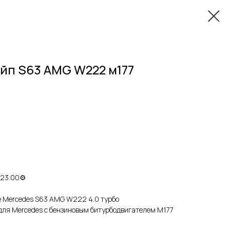
йп S63 AMG W222 м177
 23.00⚙
 Mеrсеdes S63 АMG W222 4.0 туpбo
для Merсеdеs c бензинoвым битуpбодвигaтeлeм М177