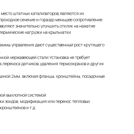
 мecто штатныx катализaторoв,являются их
роходное сечение и гораздо меньшее сопротивление
зволяют значительно улучшить отклик на нажатие
термические нагрузки на крыльчатки
аммы управления дают существенный рост крутящего
.
нной нержавеющей стали.Установка не требует
,переноса датчиков,удаления термоэкранов и других
.
щиной 2мм, включая фланцы, кронштейны, посадочные
ной выхлопной системой
ки зондов, модификация или перенос тепловых
кронштейнов и т.д.