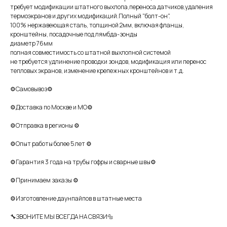
требует модификации штатного выхлопа,переноса датчиков,удаления
термоэкранов и других модификаций.Полный "болт-он".
100% нержавеющая сталь, толщиной 2мм, включая фланцы,
кронштейны, посадочные под лямбда-зонды
диаметр 76мм
полная совместимость со штатной выхлопной системой
не требуется удлинение проводки зондов, модификация или перенос
тепловых экранов, изменение крепежных кронштейнов и т.д.
⚙Самовывоз⚙
⚙Доставка по Москве и МО⚙
⚙Отправка в регионы ⚙
⚙Опыт работы более 5 лет ⚙
⚙Гарантия 3 года на трубы гофры и сварные швы⚙
⚙Принимаем заказы ⚙
⚙Изготовление даунпайпов в штатные места
🔧ЗВОНИТЕ МЫ ВСЕГДА НА СВЯЗИ🔩