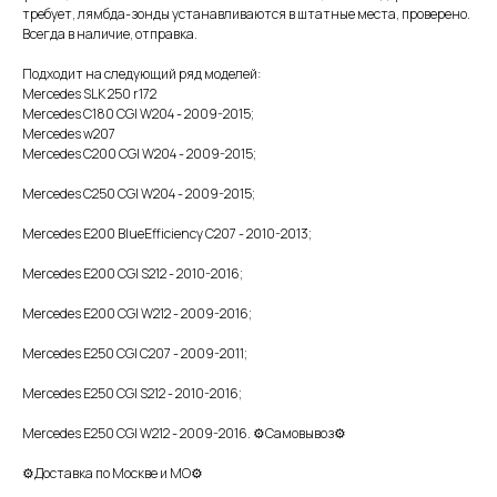
требует, лямбда-зонды устанавливаются в штатные места, проверено.
Всегда в наличие, отправка.
Подходит на следующий ряд моделей:
Меrсеdеs SLК 250 r172
Меrсеdеs С180 СGI W204 - 2009-2015;
Меrсеdеs w207
Меrсеdеs С200 СGI W204 - 2009-2015;
Меrсеdеs С250 СGI W204 - 2009-2015;
Меrсеdеs Е200 ВluеЕffiсiеnсy С207 - 2010-2013;
Меrсеdеs Е200 СGI S212 - 2010-2016;
Меrсеdеs Е200 СGI W212 - 2009-2016;
Меrсеdеs Е250 СGI С207 - 2009-2011;
Меrсеdеs Е250 СGI S212 - 2010-2016;
Меrсеdеs Е250 СGI W212 - 2009-2016. ⚙Самовывоз⚙
⚙Доставка по Москве и МО⚙